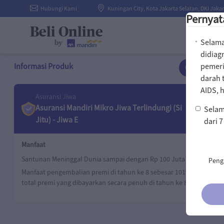
Hubungi Kami
Kuningan City, Kota Jakarta Selatan, DKI Jakar
Pernyat
Beli Online
Selama 
by
didiag
pemeri
Informasi Produk
Ganti Produk
darah t
AIDS, 
Asuransi Jiwa
Total
Asuransi Mandiri Mikro Jiwa Terlindungi (Si
Rp
Selam
Jitu) - Jiwa E
200.000
dari 7
Manfaat
Santunan Meninggal Dunia sampai dengan Rp 100 Juta
Penga
Manfaat pengembalian premi di tahun ke 8 sebesar 101% dari
total premi yang dibayarkan secara penuh di tahun ke 8.