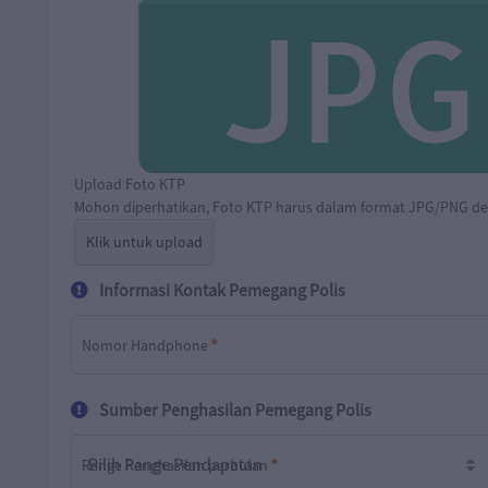
Upload Foto KTP
Mohon diperhatikan, Foto KTP harus dalam format JPG/PNG
Klik untuk upload
Informasi Kontak Pemegang Polis
Asuransi Jiwa
Nomor Handphone
Asuransi Mandiri Mikro Jiwa Terlindungi (Si
Rp
Diperlukan
Jitu) - Jiwa E
Sumber Penghasilan Pemegang Polis
Range Penghasilan perbulan
 Meninggal Dunia sampai dengan Rp 100 Juta
Diperlukan