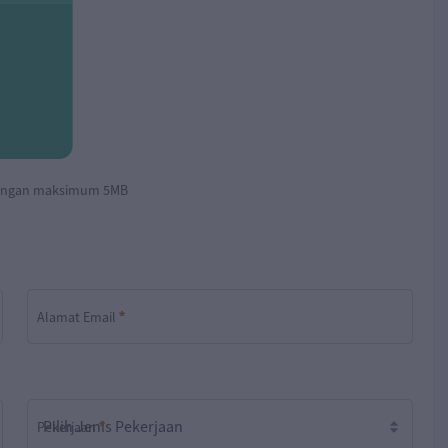
 dengan maksimum
5MB
Total
Alamat Email
 200.000
Diperlukan
Pekerjaan
Diperlukan