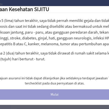
ta
aan Kesehatan SIJITU
5 (lima) tahun terakhir, saya tidak pernah memiliki gejala dan tid
nosis dan saat ini tidak sedang diselidiki atau bermaksud untuk m
ksaan jantung, paru - paru, atau gangguan peredaran darah, teka
inggi, stroke, diabetes, ginjal, hati, gangguan neurologis, infeksi HI
Untuk memudahkan proses transaksi, kami meminta An
hepatitis B atau C, kanker, melanoma, tumor atau pertumbuhan ap
a 2 (dua) tahun terakhir, saya tidak dirawat di rumah sakit selama 
Informasi Data Diri Pemegang Polis
 (tujuh) hari berturut - turut.
Mohon lengkapi data-data di bawah sesuai dengan i
juan asuransi ini tidak dapat dilanjutkan jika setidaknya terdapat jawaban
Nama Lengkap
terchecklist pada dua pernyataan di atas.
Diperlukan
mulai
Tanggal Lahir
Diperlukan