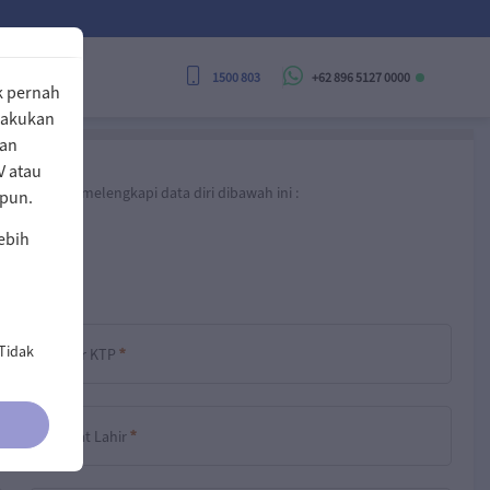
1500 803
+62 896 5127 0000
ak pernah
elakukan
nan
V atau
da untuk melengkapi data diri dibawah ini :
apun.
lebih
nformasi yang tertera di
KTP Anda
 Tidak
Nomor KTP
Diperlukan
Tempat Lahir
Diperlukan