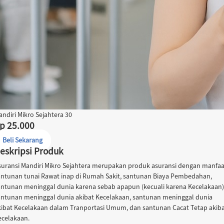
ndiri Mikro Sejahtera 30
p 25.000
Beli Sekarang
eskripsi Produk
suransi Mandiri Mikro Sejahtera merupakan produk asuransi dengan manfaa
antunan tunai Rawat inap di Rumah Sakit, santunan Biaya Pembedahan,
antunan meninggal dunia karena sebab apapun (kecuali karena Kecelakaan)
antunan meninggal dunia akibat Kecelakaan, santunan meninggal dunia
kibat Kecelakaan dalam Tranportasi Umum, dan santunan Cacat Tetap akib
ecelakaan.