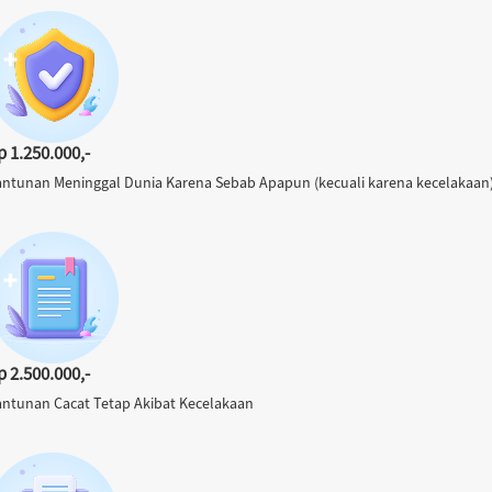
p 1.250.000,-
antunan Meninggal Dunia Karena Sebab Apapun (kecuali karena kecelakaan
p 2.500.000,-
antunan Cacat Tetap Akibat Kecelakaan