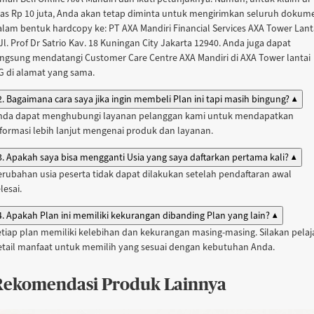
tas Rp 10 juta, Anda akan tetap diminta untuk mengirimkan seluruh dokum
alam bentuk hardcopy ke: PT AXA Mandiri Financial Services AXA Tower Lant
Jl. Prof Dr Satrio Kav. 18 Kuningan City Jakarta 12940. Anda juga dapat
angsung mendatangi Customer Care Centre AXA Mandiri di AXA Tower lantai
G di alamat yang sama.
2. Bagaimana cara saya jika ingin membeli Plan ini tapi masih bingung?
▲
nda dapat menghubungi layanan pelanggan kami untuk mendapatkan
nformasi lebih lanjut mengenai produk dan layanan.
3. Apakah saya bisa mengganti Usia yang saya daftarkan pertama kali?
▲
erubahan usia peserta tidak dapat dilakukan setelah pendaftaran awal
lesai.
4. Apakah Plan ini memiliki kekurangan dibanding Plan yang lain?
▲
etiap plan memiliki kelebihan dan kekurangan masing-masing. Silakan pelaja
etail manfaat untuk memilih yang sesuai dengan kebutuhan Anda.
Rekomendasi Produk Lainnya