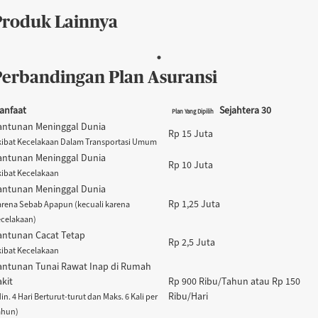
Produk Lainnya
Perbandingan Plan Asuransi
anfaat
Sejahtera 30
Plan Yang Dipilih
antunan Meninggal Dunia
Rp 15 Juta
kibat Kecelakaan Dalam Transportasi Umum
antunan Meninggal Dunia
Rp 10 Juta
kibat Kecelakaan
antunan Meninggal Dunia
Rp 1,25 Juta
arena Sebab Apapun (kecuali karena
ecelakaan)
antunan Cacat Tetap
Rp 2,5 Juta
kibat Kecelakaan
antunan Tunai Rawat Inap di Rumah
akit
Rp 900 Ribu/Tahun atau Rp 150
Ribu/Hari
in. 4 Hari Berturut-turut dan Maks. 6 Kali per
ahun)