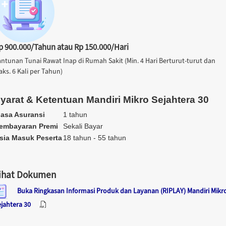
p 900.000/Tahun atau Rp 150.000/Hari
antunan Tunai Rawat Inap di Rumah Sakit (Min. 4 Hari Berturut-turut dan
ks. 6 Kali per Tahun)
yarat & Ketentuan Mandiri Mikro Sejahtera 30
asa Asuransi
1 tahun
embayaran Premi
Sekali Bayar
sia Masuk Peserta
18 tahun - 55 tahun
ihat Dokumen
Buka Ringkasan Informasi Produk dan Layanan (RIPLAY) Mandiri Mikr
ejahtera 30