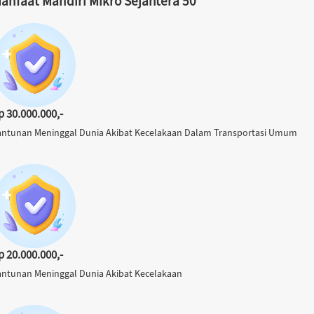
anfaat Mandiri Mikro Sejahtera 50
p 30.000.000,-
antunan Meninggal Dunia Akibat Kecelakaan Dalam Transportasi Umum
p 20.000.000,-
antunan Meninggal Dunia Akibat Kecelakaan