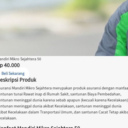
ndiri Mikro Sejahtera 50
p 40.000
Beli Sekarang
eskripsi Produk
suransi Mandiri Mikro Sejahtera merupakan produk asuransi dengan manfaa
antunan tunai Rawat inap di Rumah Sakit, santunan Biaya Pembedahan,
antunan meninggal dunia karena sebab apapun (kecuali karena Kecelakaan)
antunan meninggal dunia akibat Kecelakaan, santunan meninggal dunia
kibat Kecelakaan dalam Tranportasi Umum, dan santunan Cacat Tetap akib
ecelakaan.