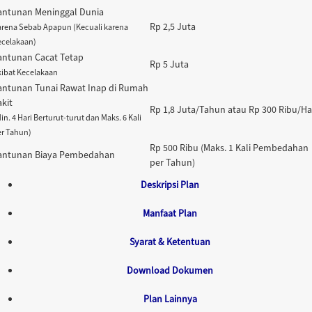
antunan Meninggal Dunia
Rp 2,5 Juta
arena Sebab Apapun (Kecuali karena
ecelakaan)
antunan Cacat Tetap
Rp 5 Juta
kibat Kecelakaan
antunan Tunai Rawat Inap di Rumah
akit
Rp 1,8 Juta/Tahun atau Rp 300 Ribu/Ha
in. 4 Hari Berturut-turut dan Maks. 6 Kali
er Tahun)
Rp 500 Ribu (Maks. 1 Kali Pembedahan
antunan Biaya Pembedahan
per Tahun)
Deskripsi Plan
Manfaat Plan
Syarat & Ketentuan
Download Dokumen
Plan Lainnya