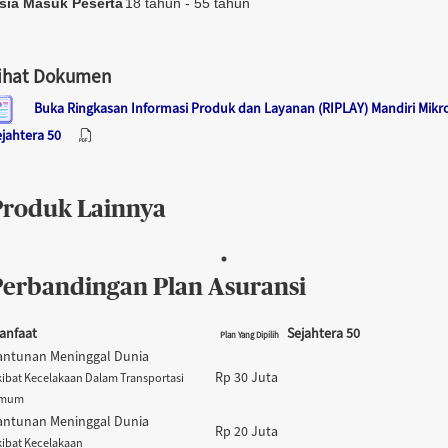
sia Masuk Peserta
18 tahun - 55 tahun
ihat Dokumen
Buka Ringkasan Informasi Produk dan Layanan (RIPLAY) Mandiri Mikr
ejahtera 50
Produk Lainnya
Perbandingan Plan Asuransi
anfaat
Sejahtera 50
Plan Yang Dipilih
antunan Meninggal Dunia
Rp 30 Juta
ibat Kecelakaan Dalam Transportasi
mum
antunan Meninggal Dunia
Rp 20 Juta
kibat Kecelakaan