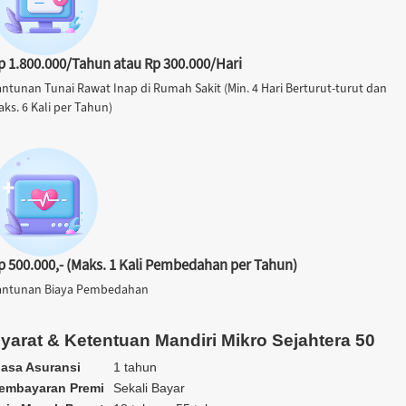
p 1.800.000/Tahun atau Rp 300.000/Hari
antunan Tunai Rawat Inap di Rumah Sakit (Min. 4 Hari Berturut-turut dan
ks. 6 Kali per Tahun)
p 500.000,- (Maks. 1 Kali Pembedahan per Tahun)
antunan Biaya Pembedahan
yarat & Ketentuan Mandiri Mikro Sejahtera 50
asa Asuransi
1 tahun
embayaran Premi
Sekali Bayar