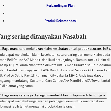
Perbandingan Plan
Produk Rekomendasi
Yang sering ditanyakan Nasabah
1. Bagaimana cara melakukan klaim kesehatan untuk produk asuransi ini?
▲
nda dapat melakukan klaim kesehatan secara daring dari menu Klaim pada
aman Beli Online AXA Mandiri dan ikuti petunjuknya. Namun, untuk klaim di
tas Rp 10 juta, Anda akan tetap diminta untuk mengirimkan seluruh dokum
alam bentuk hardcopy ke: PT AXA Mandiri Financial Services AXA Tower Lant
Jl. Prof Dr Satrio Kav. 18 Kuningan City Jakarta 12940. Anda juga dapat
angsung mendatangi Customer Care Centre AXA Mandiri di AXA Tower lantai
G di alamat yang sama.
2. Bagaimana cara saya jika ingin membeli Plan ini tapi masih bingung?
▲
nda dapat menghubungi layanan pelanggan kami untuk mendapatkan
nformasi lebih lanjut mengenai produk dan layanan.